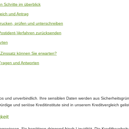
n Schritte im überblick
eich und Antrag
rucken, prüfen und unterschreiben
Postident-Verfahren zurücksenden
rten
 Zinssatz können Sie erwarten?
 Fragen und Antworten
nlos und unverbindlich. Ihre sensiblen Daten werden aus Sicherheitsg
rdige und seriöse Kreditinstitute sind in unserem Kreditvergleich gelist
keit
ngewiesen. Sie benötigen dringend frisch Liquidität. Die Kreditbearbeit