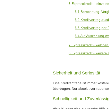
6
Expresskredit – einzelne
6.1
Berechnung, Vergl
6.2
Kreditvertrag ausd
6.3
Kreditvertrag per 
6.4
Auf Auszahlung wa
7
Expresskredit - welchen
8
Expresskredit - weitere
Sicherheit und Seriosität
Eine Kreditanfrage ist immer koste
übertragen. Nur absolut vertrauenswü
Schnelligkeit und Zuverlässig
Viele Kunden sind auf rasche Hilfe a