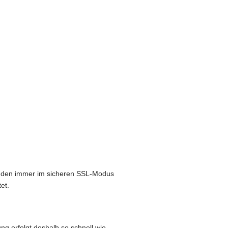
ründen immer im sicheren SSL-Modus
et.
ung erfolgt deshalb so schnell wie